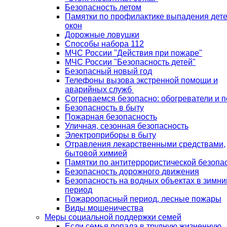
Безопасность летом
Памятки по профилактике выпадения дете
окон
Дорожные ловушки
Способы набора 112
МЧС России "Действия при пожаре"
МЧС России "Безопасность детей"
Безопасный новый год
Телефоны вызова экстренной помощи и
аварийных служб
Согреваемся безопасно: обогреватели и п
Безопасность в быту
Пожарная безопасность
Уличная, сезонная безопасность
Электроприборы в быту
Отравления лекарственными средствами,
бытовой химией
Памятки по антитеррористической безопа
Безопасность дорожного движения
Безопасность на водных объектах в зимни
период
Пожароопасный период, лесные пожары
Виды мошеничества
Меры социальной поддержки семей
Если семья попала в трудную жизненную