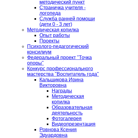
методический пункт
Страничка учителя -
логопеда
Служба ранней помощи
(дети 0 - 3 лет)
Методическая копилка
Опыт работы
Проекты
Психолого-педагогический
консилиум
Федеральный проект "Точка
опоры"
Конкурс профессионального
мастерства "Воспитатель года"
Кальщикова Ирина
Викторовна
Награды
Методическая
копилка
Образовательная
деятельность
Фотогалерея
Видеопрезентация
Ровнова Ксения
Эдуардовна