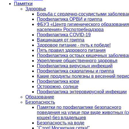
Памятки
Здоровье
Борьба с сердечно-сосудистыми заболев
Профилактика ОРВИ и гриппа
ФБУЗ «Центр гигиенического образования
населения» Роспотребнадзора
Профилактика COVID-19
Вакцинация от гриппа
Здоровое питание - путь к победе!
Пять правил здорового питания
Профилактика острых кишечных заболева
Укрепление общественного здоровья
Профилактика вирусных инфекций
Профилактика скарлатины и гриппа
Какие продукты полезны в весенний пери
Профилактика кори
Осторожно, солнце
Профилактика энтеровирусной инфекции
Образование
Безопасность
Памятки по профилактике безопасного
поведения на улице при виде животных (с
кошек) без владельцев
Безопасность на воде
"Стоп! Москитная сетка!"