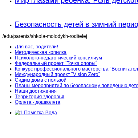
Мир глазами ребенка. Роль детско
Безопасность детей в зимний пери
/edu/parents/shkola-molodykh-roditelej
Для вас, родители!
Методическая копилка
Психолого-педагогический консилиум
Федеральный проект "Точка опоры"
Конкурс профессионального мастерства "Воспитател
Международный проект "Vision Zero"
Сидим дома с пользой
Планы мероприятий по безопасному поведению дет
Наши достижения
Территория здоровья
Орлята - дошколята