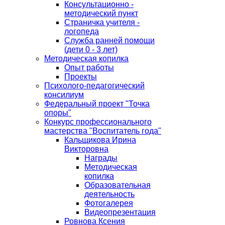
Консультационно -
методический пункт
Страничка учителя -
логопеда
Служба ранней помощи
(дети 0 - 3 лет)
Методическая копилка
Опыт работы
Проекты
Психолого-педагогический
консилиум
Федеральный проект "Точка
опоры"
Конкурс профессионального
мастерства "Воспитатель года"
Кальщикова Ирина
Викторовна
Награды
Методическая
копилка
Образовательная
деятельность
Фотогалерея
Видеопрезентация
Ровнова Ксения