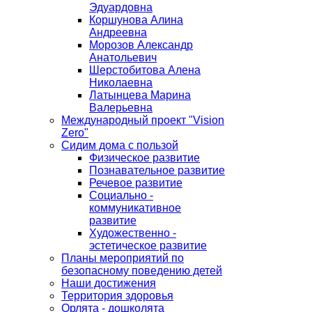
Эдуардовна
Коршунова Алина
Андреевна
Морозов Александр
Анатольевич
Шерстобитова Алена
Николаевна
Латынцева Марина
Валерьевна
Международный проект "Vision
Zero"
Сидим дома с пользой
Физическое развитие
Познавательное развитие
Речевое развитие
Социально -
коммуникативное
развитие
Художественно -
эстетическое развитие
Планы мероприятий по
безопасному поведению детей
Наши достижения
Территория здоровья
Орлята - дошколята