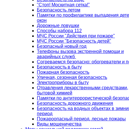
"Стоп! Москитная сетка!"
Безопасность летом
Памятки по профилактике выпадения дете
окон
Дорожные ловушки
Способы набора 112
МЧС России "Действия при пожаре"
МЧС России "Безопасность детей"
Безопасный новый год
Телефоны вызова экстренной помощи и
аварийных служб
Согреваемся безопасно: обогреватели и п
Безопасность в быту
Пожарная безопасность
Уличная, сезонная безопасность
Электроприборы в быту
Отравления лекарственными средствами,
бытовой химией
Памятки по антитеррористической безопа
Безопасность дорожного движения
Безопасность на водных объектах в зимни
период
Пожароопасный период, лесные пожары
Виды мошеничества