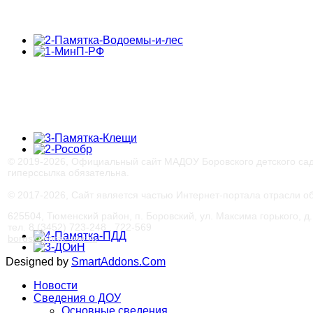
© 2019-
2026, Официальный сайт МАДОУ Боровского детского са
гиперссылка обязательна.
© 2017-
2026, Сайт является частью Интернет-портала отрасли 
625504, Тюменский район, п. Боровский, ул. Максима горького, д. 
тел. 8 (3452) 723-248 , 722-569
bords@obraz-tmr.ru
Designed by
SmartAddons.Com
Новости
Сведения о ДОУ
Основные сведения