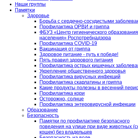
Наши группы
Памятки
Здоровье
Борьба с сердечно-сосудистыми заболев
Профилактика ОРВИ и гриппа
ФБУЗ «Центр гигиенического образования
населения» Роспотребнадзора
Профилактика COVID-19
Вакцинация от гриппа
Здоровое питание - путь к победе!
Пять правил здорового питания
Профилактика острых кишечных заболева
Укрепление общественного здоровья
Профилактика вирусных инфекций
Профилактика скарлатины и гриппа
Какие продукты полезны в весенний пери
Профилактика кори
Осторожно, солнце
Профилактика энтеровирусной инфекции
Образование
Безопасность
Памятки по профилактике безопасного
поведения на улице при виде животных (с
кошек) без владельцев
Безопасность на воде