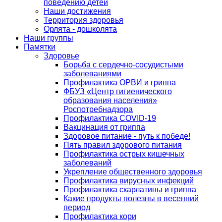
поведению детей
Наши достижения
Территория здоровья
Орлята - дошколята
Наши группы
Памятки
Здоровье
Борьба с сердечно-сосудистыми
заболеваниями
Профилактика ОРВИ и гриппа
ФБУЗ «Центр гигиенического
образования населения»
Роспотребнадзора
Профилактика COVID-19
Вакцинация от гриппа
Здоровое питание - путь к победе!
Пять правил здорового питания
Профилактика острых кишечных
заболеваний
Укрепление общественного здоровья
Профилактика вирусных инфекций
Профилактика скарлатины и гриппа
Какие продукты полезны в весенний
период
Профилактика кори