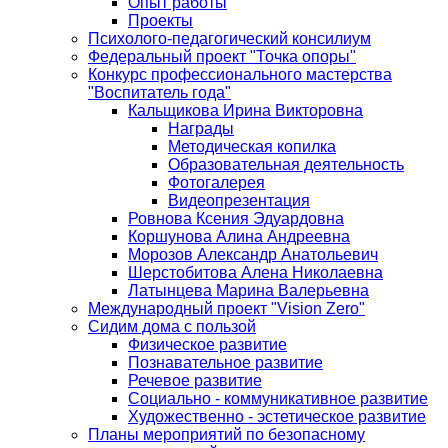
Опыт работы
Проекты
Психолого-педагогический консилиум
Федеральный проект "Точка опоры"
Конкурс профессионального мастерства
"Воспитатель года"
Кальщикова Ирина Викторовна
Награды
Методическая копилка
Образовательная деятельность
Фотогалерея
Видеопрезентация
Ровнова Ксения Эдуардовна
Коршунова Алина Андреевна
Морозов Александр Анатольевич
Шерстобитова Алена Николаевна
Латынцева Марина Валерьевна
Международный проект "Vision Zero"
Сидим дома с пользой
Физическое развитие
Познавательное развитие
Речевое развитие
Социально - коммуникативное развитие
Художественно - эстетическое развитие
Планы мероприятий по безопасному