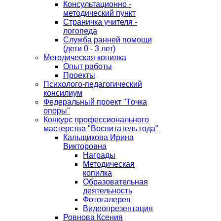
Консультационно -
методический пункт
Страничка учителя -
логопеда
Служба ранней помощи
(дети 0 - 3 лет)
Методическая копилка
Опыт работы
Проекты
Психолого-педагогический
консилиум
Федеральный проект "Точка
опоры"
Конкурс профессионального
мастерства "Воспитатель года"
Кальщикова Ирина
Викторовна
Награды
Методическая
копилка
Образовательная
деятельность
Фотогалерея
Видеопрезентация
Ровнова Ксения