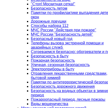
"Стоп! Москитная сетка!"
Безопасность летом
Памятки по профилактике выпадения дете
окон
Дорожные ловушки
Способы набора 112
МЧС России "Действия при пожаре"
МЧС России "Безопасность детей"
Безопасный новый год
Телефоны вызова экстренной помощи и
аварийных служб
Согреваемся безопасно: обогреватели и п
Безопасность в быту
Пожарная безопасность
Уличная, сезонная безопасность
Электроприборы в быту
Отравления лекарственными средствами,
бытовой химией
Памятки по антитеррористической безопа
Безопасность дорожного движения
Безопасность на водных объектах в зимни
период
Пожароопасный период, лесные пожары
Виды мошеничества