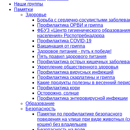
Наши группы
Памятки
Здоровье
Борьба с сердечно-сосудистыми заболев
Профилактика ОРВИ и гриппа
ФБУЗ «Центр гигиенического образования
населения» Роспотребнадзора
Профилактика COVID-19
Вакцинация от гриппа
Здоровое питание - путь к победе!
Пять правил здорового питания
Профилактика острых кишечных заболева
Укрепление общественного здоровья
Профилактика вирусных инфекций
Профилактика скарлатины и гриппа
Какие продукты полезны в весенний пери
Профилактика кори
Осторожно, солнце
Профилактика энтеровирусной инфекции
Образование
Безопасность
Памятки по профилактике безопасного
поведения на улице при виде животных (с
кошек) без владельцев
Безопасность на воде