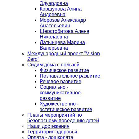
Эдуардовна
Коршунова Алина
Андреевна
Морозов Александр
Анатольевич
Шерстобитова Алена
Николаевна
Латынцева Марина
Валерьевна
Международный проект "Vision
Zero"
Сидим дома с пользой
Физическое развитие
Познавательное развитие
Речевое развитие
Социально -
коммуникативное
развитие
Художественно -
эстетическое развитие
Планы мероприятий по
безопасному поведению детей
Наши достижения
Территория здоровья
Орлята - дошколята