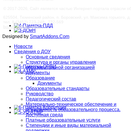
© 2017-
2026, Сайт является частью Интернет-портала отрасли 
625504, Тюменский район, п. Боровский, ул. Максима горького, д. 
тел. 8 (3452) 723-248 , 722-569
bords@obraz-tmr.ru
Designed by
SmartAddons.Com
Новости
Сведения о ДОУ
Основные сведения
Структура и органы управления
образовательной организацией
Документы
Образование
Документы
Образовательные стандарты
Руководство
Педагогический состав
Материально-техническое обеспечение и
оснащенность образовательного процесса.
Доступная среда
Платные образовательные услуги
Стипендии и иные виды материальной
поддержки