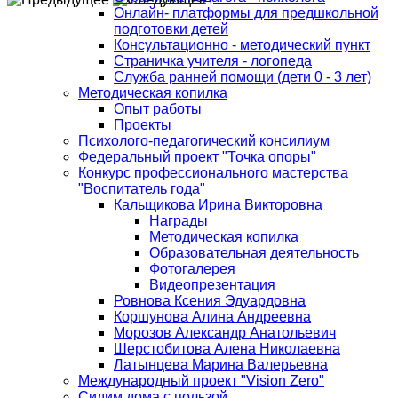
Онлайн- платформы для предшкольной
подготовки детей
Консультационно - методический пункт
Страничка учителя - логопеда
Служба ранней помощи (дети 0 - 3 лет)
Методическая копилка
Опыт работы
Проекты
Психолого-педагогический консилиум
Федеральный проект "Точка опоры"
Конкурс профессионального мастерства
"Воспитатель года"
Кальщикова Ирина Викторовна
Награды
Методическая копилка
Образовательная деятельность
Фотогалерея
Видеопрезентация
Ровнова Ксения Эдуардовна
Коршунова Алина Андреевна
Морозов Александр Анатольевич
Шерстобитова Алена Николаевна
Латынцева Марина Валерьевна
Международный проект "Vision Zero"
Сидим дома с пользой