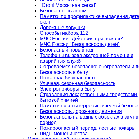
"Стоп! Москитная сетка!"
Безопасность летом
Памятки по профилактике выпадения дете
окон
Дорожные ловушки
Способы набора 112
МЧС России "Действия при пожаре"
МЧС России "Безопасность детей"
Безопасный новый год
Телефоны вызова экстренной помощи и
аварийных служб
Согреваемся безопасно: обогреватели и п
Безопасность в быту
Пожарная безопасность
Уличная, сезонная безопасность
Электроприборы в быту
Отравления лекарственными средствами,
бытовой химией
Памятки по антитеррористической безопа
Безопасность дорожного движения
Безопасность на водных объектах в зимни
период
Пожароопасный период, лесные пожары
Виды мошеничества