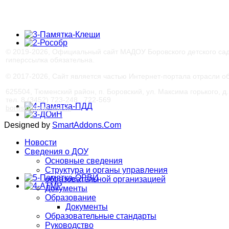
© 2019-
2026, Официальный сайт МАДОУ Боровского детского са
гиперссылка обязательна.
© 2017-
2026, Сайт является частью Интернет-портала отрасли 
625504, Тюменский район, п. Боровский, ул. Максима горького, д. 
тел. 8 (3452) 723-248 , 722-569
bords@obraz-tmr.ru
Designed by
SmartAddons.Com
Новости
Сведения о ДОУ
Основные сведения
Структура и органы управления
образовательной организацией
Документы
Образование
Документы
Образовательные стандарты
Руководство