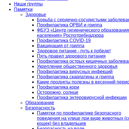
Наши группы
Памятки
Здоровье
Борьба с сердечно-сосудистыми заболев
Профилактика ОРВИ и гриппа
ФБУЗ «Центр гигиенического образования
населения» Роспотребнадзора
Профилактика COVID-19
Вакцинация от гриппа
Здоровое питание - путь к победе!
Пять правил здорового питания
Профилактика острых кишечных заболева
Укрепление общественного здоровья
Профилактика вирусных инфекций
Профилактика скарлатины и гриппа
Какие продукты полезны в весенний пери
Профилактика кори
Осторожно, солнце
Профилактика энтеровирусной инфекции
Образование
Безопасность
Памятки по профилактике безопасного
поведения на улице при виде животных (с
кошек) без владельцев
Безопасность на воде