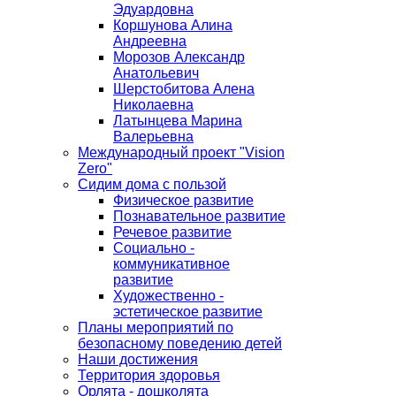
Эдуардовна
Коршунова Алина
Андреевна
Морозов Александр
Анатольевич
Шерстобитова Алена
Николаевна
Латынцева Марина
Валерьевна
Международный проект "Vision
Zero"
Сидим дома с пользой
Физическое развитие
Познавательное развитие
Речевое развитие
Социально -
коммуникативное
развитие
Художественно -
эстетическое развитие
Планы мероприятий по
безопасному поведению детей
Наши достижения
Территория здоровья
Орлята - дошколята