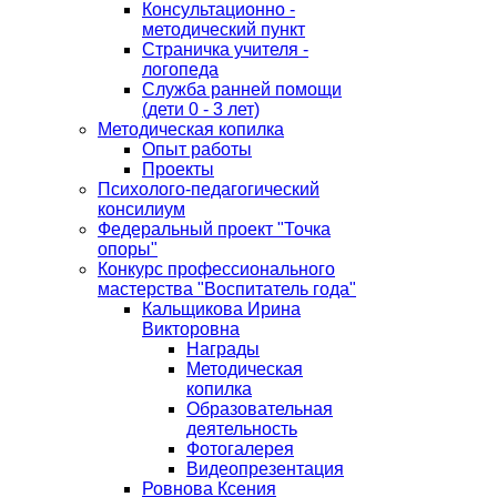
Консультационно -
методический пункт
Страничка учителя -
логопеда
Служба ранней помощи
(дети 0 - 3 лет)
Методическая копилка
Опыт работы
Проекты
Психолого-педагогический
консилиум
Федеральный проект "Точка
опоры"
Конкурс профессионального
мастерства "Воспитатель года"
Кальщикова Ирина
Викторовна
Награды
Методическая
копилка
Образовательная
деятельность
Фотогалерея
Видеопрезентация
Ровнова Ксения