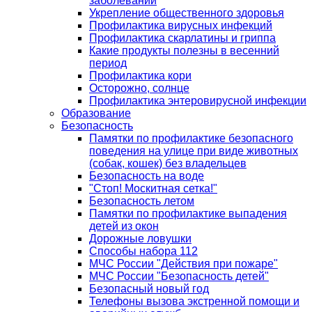
заболеваний
Укрепление общественного здоровья
Профилактика вирусных инфекций
Профилактика скарлатины и гриппа
Какие продукты полезны в весенний
период
Профилактика кори
Осторожно, солнце
Профилактика энтеровирусной инфекции
Образование
Безопасность
Памятки по профилактике безопасного
поведения на улице при виде животных
(собак, кошек) без владельцев
Безопасность на воде
"Стоп! Москитная сетка!"
Безопасность летом
Памятки по профилактике выпадения
детей из окон
Дорожные ловушки
Способы набора 112
МЧС России "Действия при пожаре"
МЧС России "Безопасность детей"
Безопасный новый год
Телефоны вызова экстренной помощи и