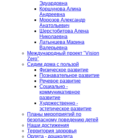
Эдуардовна
Коршунова Алина
Андреевна
Морозов Александр
Анатольевич
Шерстобитова Алена
Николаевна
Латынцева Марина
Валерьевна
Международный проект "Vision
Zero"
Сидим дома с пользой
Физическое развитие
Познавательное развитие
Речевое развитие
Социально -
коммуникативное
развитие
Художественно -
эстетическое развитие
Планы мероприятий по
безопасному поведению детей
Наши достижения
Территория здоровья
Орлята - дошколята