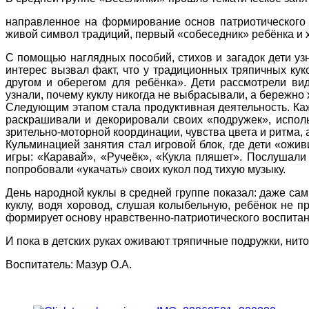
направленное на формирование основ патриотического с
живой символ традиций, первый «собеседник» ребёнка и 
С помощью наглядных пособий, стихов и загадок дети уз
интерес вызвал факт, что у традиционных тряпичных кук
другом и оберегом для ребёнка». Дети рассмотрели вид
узнали, почему куклу никогда не выбрасывали, а бережно 
Следующим этапом стала продуктивная деятельность. Ка
раскрашивали и декорировали своих «подружек», исполь
зрительно-моторной координации, чувства цвета и ритма,
Кульминацией занятия стал игровой блок, где дети «ожи
игры: «Каравай», «Ручеёк», «Кукла пляшет». Послушали
попробовали «укачать» своих кукол под тихую музыку.
День народной куклы в средней группе показал: даже с
куклу, водя хоровод, слушая колыбельную, ребёнок не п
формирует основу нравственно-патриотического воспитан
И пока в детских руках оживают тряпичные подружки, нито
Воспитатель: Мазур О.А.