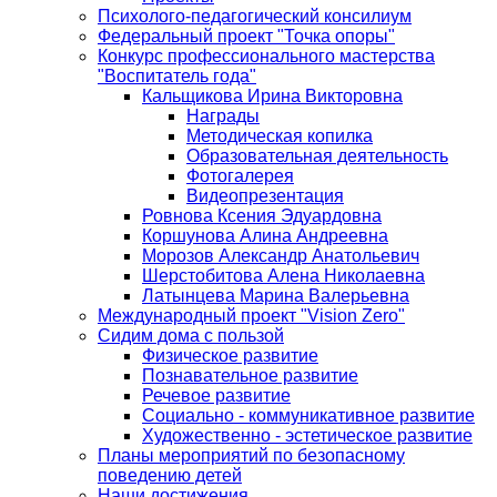
Психолого-педагогический консилиум
Федеральный проект "Точка опоры"
Конкурс профессионального мастерства
"Воспитатель года"
Кальщикова Ирина Викторовна
Награды
Методическая копилка
Образовательная деятельность
Фотогалерея
Видеопрезентация
Ровнова Ксения Эдуардовна
Коршунова Алина Андреевна
Морозов Александр Анатольевич
Шерстобитова Алена Николаевна
Латынцева Марина Валерьевна
Международный проект "Vision Zero"
Сидим дома с пользой
Физическое развитие
Познавательное развитие
Речевое развитие
Социально - коммуникативное развитие
Художественно - эстетическое развитие
Планы мероприятий по безопасному
поведению детей
Наши достижения