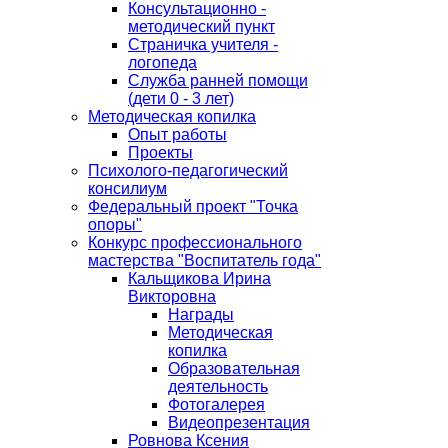
Консультационно -
методический пункт
Страничка учителя -
логопеда
Служба ранней помощи
(дети 0 - 3 лет)
Методическая копилка
Опыт работы
Проекты
Психолого-педагогический
консилиум
Федеральный проект "Точка
опоры"
Конкурс профессионального
мастерства "Воспитатель года"
Кальщикова Ирина
Викторовна
Награды
Методическая
копилка
Образовательная
деятельность
Фотогалерея
Видеопрезентация
Ровнова Ксения