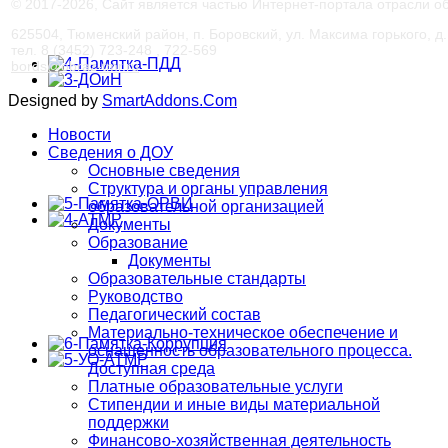
© 2017-
2026, Сайт является частью Интернет-портала отрасли 
625504, Тюменский район, п. Боровский, ул. Максима горького, д. 
тел. 8 (3452) 723-248 , 722-569
bords@obraz-tmr.ru
Designed by
SmartAddons.Com
Новости
Сведения о ДОУ
Основные сведения
Структура и органы управления
образовательной организацией
Документы
Образование
Документы
Образовательные стандарты
Руководство
Педагогический состав
Материально-техническое обеспечение и
оснащенность образовательного процесса.
Доступная среда
Платные образовательные услуги
Стипендии и иные виды материальной
поддержки
Финансово-хозяйственная деятельность