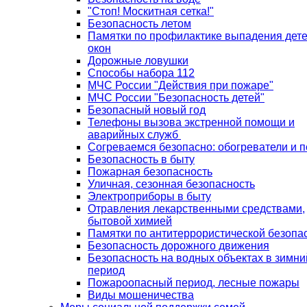
"Стоп! Москитная сетка!"
Безопасность летом
Памятки по профилактике выпадения дете
окон
Дорожные ловушки
Способы набора 112
МЧС России "Действия при пожаре"
МЧС России "Безопасность детей"
Безопасный новый год
Телефоны вызова экстренной помощи и
аварийных служб
Согреваемся безопасно: обогреватели и п
Безопасность в быту
Пожарная безопасность
Уличная, сезонная безопасность
Электроприборы в быту
Отравления лекарственными средствами,
бытовой химией
Памятки по антитеррористической безопа
Безопасность дорожного движения
Безопасность на водных объектах в зимни
период
Пожароопасный период, лесные пожары
Виды мошеничества