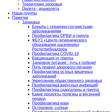
Территория здоровья
Орлята - дошколята
Наши группы
Памятки
Здоровье
Борьба с сердечно-сосудистыми
заболеваниями
Профилактика ОРВИ и гриппа
ФБУЗ «Центр гигиенического
образования населения»
Роспотребнадзора
Профилактика COVID-19
Вакцинация от гриппа
Здоровое питание - путь к победе!
Пять правил здорового питания
Профилактика острых кишечных
заболеваний
Укрепление общественного здоровья
Профилактика вирусных инфекций
Профилактика скарлатины и гриппа
Какие продукты полезны в весенний
период
Профилактика кори
Осторожно, солнце