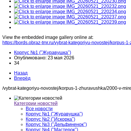
View the embedded image gallery online at:
https://bords.obraz-tmr.ru/vybrat-kategoriyu-novostej/korpu
Корпус №1 ("Журавушка")
Опубликовано: 23 мая 2026
34
Назад
Вперёд
/vybrat-kategoriyu-novostej/korpus-1-zhuravushka/2000-v-mi
Категории новостей
Все новости
Корпус №1 ("Журавушка")
Корпус №2 ("Искорка")
Корпус №3 ("Дельфиненок")
Корпус №4 ("Мастерок")