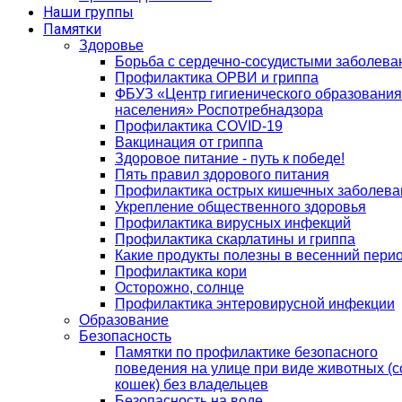
Наши группы
Памятки
Здоровье
Борьба с сердечно-сосудистыми заболев
Профилактика ОРВИ и гриппа
ФБУЗ «Центр гигиенического образования
населения» Роспотребнадзора
Профилактика COVID-19
Вакцинация от гриппа
Здоровое питание - путь к победе!
Пять правил здорового питания
Профилактика острых кишечных заболева
Укрепление общественного здоровья
Профилактика вирусных инфекций
Профилактика скарлатины и гриппа
Какие продукты полезны в весенний пери
Профилактика кори
Осторожно, солнце
Профилактика энтеровирусной инфекции
Образование
Безопасность
Памятки по профилактике безопасного
поведения на улице при виде животных (с
кошек) без владельцев
Безопасность на воде