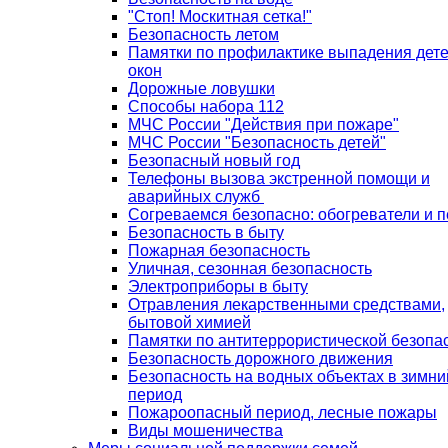
"Стоп! Москитная сетка!"
Безопасность летом
Памятки по профилактике выпадения дете
окон
Дорожные ловушки
Способы набора 112
МЧС России "Действия при пожаре"
МЧС России "Безопасность детей"
Безопасный новый год
Телефоны вызова экстренной помощи и
аварийных служб
Согреваемся безопасно: обогреватели и п
Безопасность в быту
Пожарная безопасность
Уличная, сезонная безопасность
Электроприборы в быту
Отравления лекарственными средствами,
бытовой химией
Памятки по антитеррористической безопа
Безопасность дорожного движения
Безопасность на водных объектах в зимни
период
Пожароопасный период, лесные пожары
Виды мошеничества