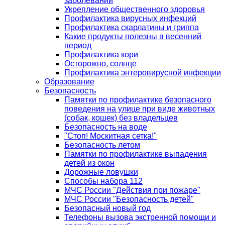
заболеваний
Укрепление общественного здоровья
Профилактика вирусных инфекций
Профилактика скарлатины и гриппа
Какие продукты полезны в весенний
период
Профилактика кори
Осторожно, солнце
Профилактика энтеровирусной инфекции
Образование
Безопасность
Памятки по профилактике безопасного
поведения на улице при виде животных
(собак, кошек) без владельцев
Безопасность на воде
"Стоп! Москитная сетка!"
Безопасность летом
Памятки по профилактике выпадения
детей из окон
Дорожные ловушки
Способы набора 112
МЧС России "Действия при пожаре"
МЧС России "Безопасность детей"
Безопасный новый год
Телефоны вызова экстренной помощи и