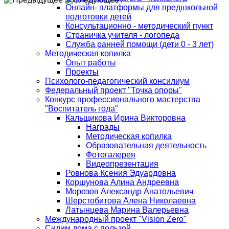
Онлайн- платформы для предшкольной
подготовки детей
Консультационно - методический пункт
Страничка учителя - логопеда
Служба ранней помощи (дети 0 - 3 лет)
Методическая копилка
Опыт работы
Проекты
Психолого-педагогический консилиум
Федеральный проект "Точка опоры"
Конкурс профессионального мастерства
"Воспитатель года"
Кальщикова Ирина Викторовна
Награды
Методическая копилка
Образовательная деятельность
Фотогалерея
Видеопрезентация
Ровнова Ксения Эдуардовна
Коршунова Алина Андреевна
Морозов Александр Анатольевич
Шерстобитова Алена Николаевна
Латынцева Марина Валерьевна
Международный проект "Vision Zero"
Сидим дома с пользой