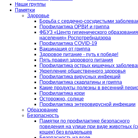
Наши группы
Памятки
Здоровье
Борьба с сердечно-сосудистыми заболев
Профилактика ОРВИ и гриппа
ФБУЗ «Центр гигиенического образования
населения» Роспотребнадзора
Профилактика COVID-19
Вакцинация от гриппа
Здоровое питание - путь к победе!
Пять правил здорового питания
Профилактика острых кишечных заболева
Укрепление общественного здоровья
Профилактика вирусных инфекций
Профилактика скарлатины и гриппа
Какие продукты полезны в весенний пери
Профилактика кори
Осторожно, солнце
Профилактика энтеровирусной инфекции
Образование
Безопасность
Памятки по профилактике безопасного
поведения на улице при виде животных (с
кошек) без владельцев
Безопасность на воде