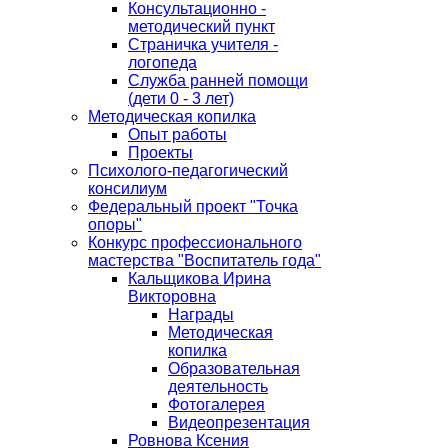
Консультационно -
методический пункт
Страничка учителя -
логопеда
Служба ранней помощи
(дети 0 - 3 лет)
Методическая копилка
Опыт работы
Проекты
Психолого-педагогический
консилиум
Федеральный проект "Точка
опоры"
Конкурс профессионального
мастерства "Воспитатель года"
Кальщикова Ирина
Викторовна
Награды
Методическая
копилка
Образовательная
деятельность
Фотогалерея
Видеопрезентация
Ровнова Ксения