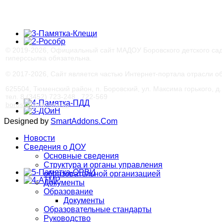
© 2019-
2026, Официальный сайт МАДОУ Боровского детского са
гиперссылка обязательна.
© 2017-
2026, Сайт является частью Интернет-портала отрасли 
625504, Тюменский район, п. Боровский, ул. Максима горького, д. 
тел. 8 (3452) 723-248 , 722-569
bords@obraz-tmr.ru
Designed by
SmartAddons.Com
Новости
Сведения о ДОУ
Основные сведения
Структура и органы управления
образовательной организацией
Документы
Образование
Документы
Образовательные стандарты
Руководство