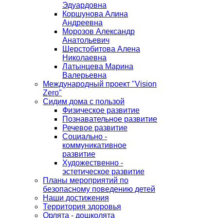
Эдуардовна
Коршунова Алина
Андреевна
Морозов Александр
Анатольевич
Шерстобитова Алена
Николаевна
Латынцева Марина
Валерьевна
Международный проект "Vision
Zero"
Сидим дома с пользой
Физическое развитие
Познавательное развитие
Речевое развитие
Социально -
коммуникативное
развитие
Художественно -
эстетическое развитие
Планы мероприятий по
безопасному поведению детей
Наши достижения
Территория здоровья
Орлята - дошколята